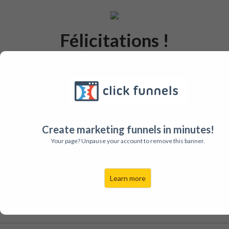
Félicitations !
Télécharger votre Bulle de joie
Ouverture
Et vivez des journées enchantées
Create marketing funnels in minutes!
Your page? Unpause your account to remove this banner.
Votre Commande :
Learn more
Produit
Prix